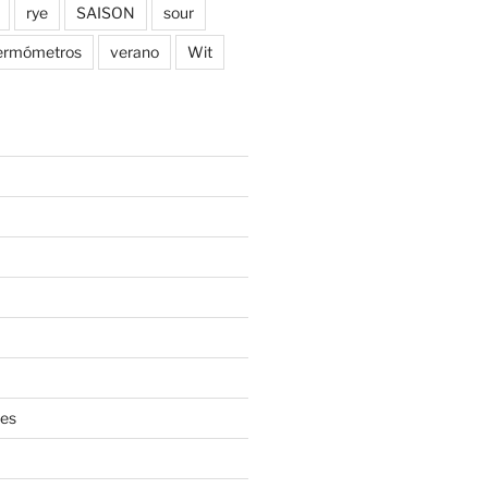
rye
SAISON
sour
ermómetros
verano
Wit
es