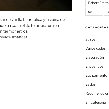
Robert Smith
sour ale
t
ar de varilla bimetálica y la vaina de
ndo un control de temperatura en
CATEGORÍAS
n termómetros.
eryview images=0]
avisos
Curiosidades
Elaboración
Encuentros
Equipamiento
Estilos
Recomendcion
Sin categoría