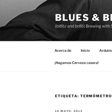
Saltar
al
BLUES & 
contenido
(blo͞oz and bro͞o) Brewing with
Acerca de
Inicio
Arduin
¡Hagamos Cerveza casera!
ETIQUETA:
TERMÓMETRO
PUBLICADO
16 MAYO, 2013