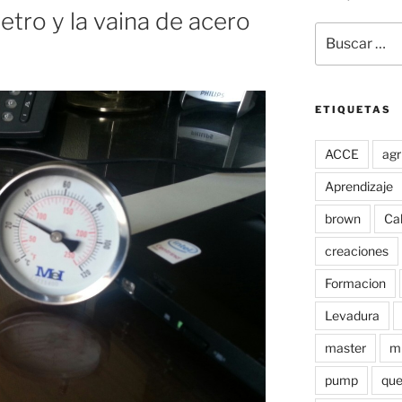
etro y la vaina de acero
Buscar
por:
ETIQUETAS
ACCE
agr
Aprendizaje
brown
Ca
creaciones
Formacion
Levadura
master
m
pump
qu