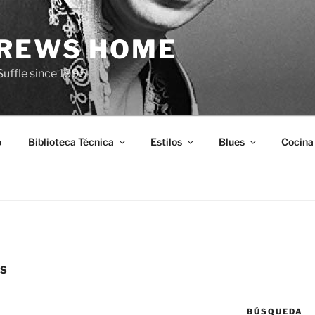
BREWS HOME
 Suffle since 1995
o
Biblioteca Técnica
Estilos
Blues
Cocina
S
BÚSQUEDA