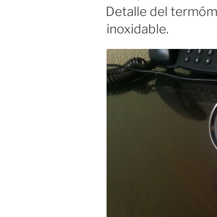
EL
Detalle del termóm
inoxidable.