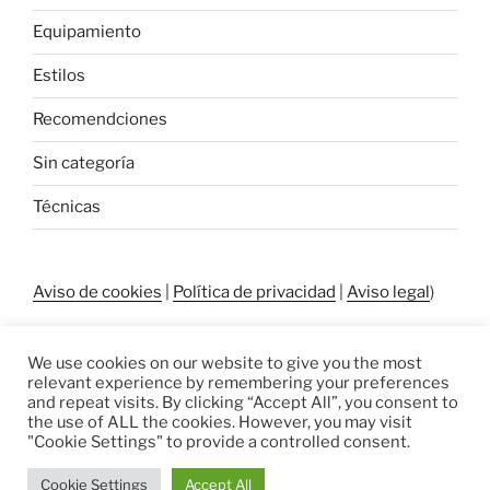
Equipamiento
Estilos
Recomendciones
Sin categoría
Técnicas
Aviso de cookies
|
Política de privacidad
|
Aviso legal
)
We use cookies on our website to give you the most
relevant experience by remembering your preferences
and repeat visits. By clicking “Accept All”, you consent to
the use of ALL the cookies. However, you may visit
"Cookie Settings" to provide a controlled consent.
Política de privacidad
Funciona gracias a WordPress
Cookie Settings
Accept All