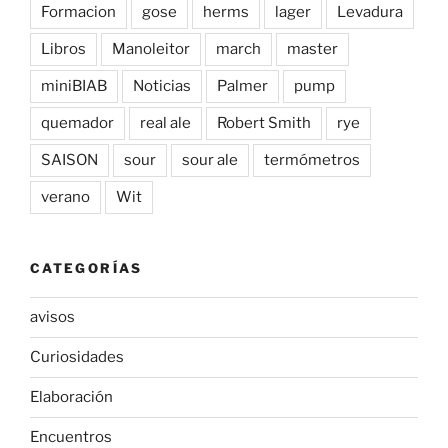
Formacion
gose
herms
lager
Levadura
Libros
Manoleitor
march
master
miniBIAB
Noticias
Palmer
pump
quemador
real ale
Robert Smith
rye
SAISON
sour
sour ale
termómetros
verano
Wit
CATEGORÍAS
avisos
Curiosidades
Elaboración
Encuentros