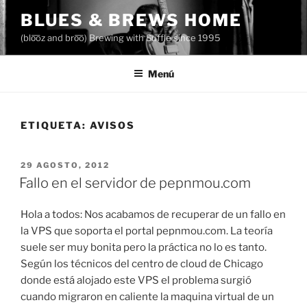
Saltar
BLUES & BREWS HOME
al
(blo͞oz and bro͞o) Brewing with Suffle since 1995
contenido
Menú
ETIQUETA:
AVISOS
PUBLICADO
29 AGOSTO, 2012
EL
Fallo en el servidor de pepnmou.com
Hola a todos: Nos acabamos de recuperar de un fallo en
la VPS que soporta el portal pepnmou.com. La teoría
suele ser muy bonita pero la práctica no lo es tanto.
Según los técnicos del centro de cloud de Chicago
donde está alojado este VPS el problema surgió
cuando migraron en caliente la maquina virtual de un