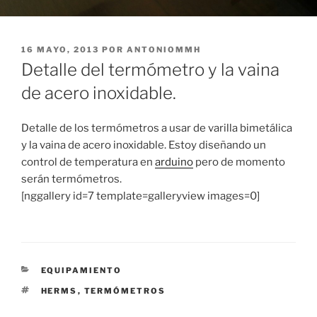
PUBLICADO
16 MAYO, 2013
POR
ANTONIOMMH
EL
Detalle del termómetro y la vaina
de acero inoxidable.
Detalle de los termómetros a usar de varilla bimetálica
y la vaina de acero inoxidable. Estoy diseñando un
control de temperatura en
arduino
pero de momento
serán termómetros.
[nggallery id=7 template=galleryview images=0]
CATEGORÍAS
EQUIPAMIENTO
ETIQUETAS
HERMS
,
TERMÓMETROS