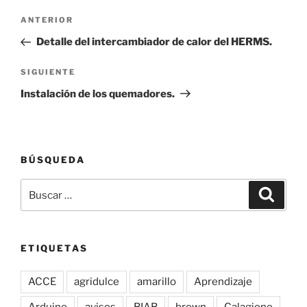
Navegación
Entrada
ANTERIOR
de
anterior:
Detalle del intercambiador de calor del HERMS.
entradas
Siguiente
SIGUIENTE
entrada
Instalación de los quemadores.
BÚSQUEDA
Buscar
Buscar
por:
ETIQUETAS
ACCE
agridulce
amarillo
Aprendizaje
Arduino
avisos
BIAB
brown
Calagione