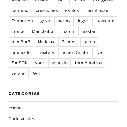
centeno
creaciones
estilos
farmhouse
Formacion
gose
herms
lager
Levadura
Libros
Manoleitor
march
master
miniBIAB
Noticias
Palmer
pump
quemador
real ale
Robert Smith
rye
SAISON
sour
sour ale
termómetros
verano
Wit
CATEGORÍAS
avisos
Curiosidades