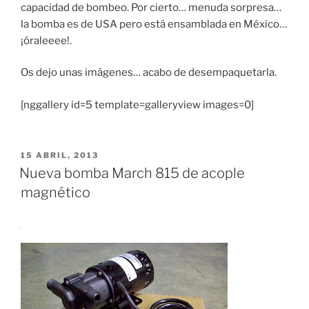
capacidad de bombeo. Por cierto… menuda sorpresa…
la bomba es de USA pero está ensamblada en México…
¡óraleeee!.
Os dejo unas imágenes… acabo de desempaquetarla.
[nggallery id=5 template=galleryview images=0]
PUBLICADO
15 ABRIL, 2013
EL
Nueva bomba March 815 de acople
magnético