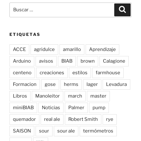
Buscar
Buscar
por:
ETIQUETAS
ACCE
agridulce
amarillo
Aprendizaje
Arduino
avisos
BIAB
brown
Calagione
centeno
creaciones
estilos
farmhouse
Formacion
gose
herms
lager
Levadura
Libros
Manoleitor
march
master
miniBIAB
Noticias
Palmer
pump
quemador
real ale
Robert Smith
rye
SAISON
sour
sour ale
termómetros