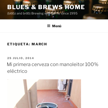
Saltar
BLUES & BREWS HOME
al
(blo͞oz and bro͞o) Brewing with Suffle since 1995
contenido
Menú
ETIQUETA:
MARCH
PUBLICADO
25 JULIO, 2014
EL
Mi primera cerveza con manoleitor 100%
eléctrico