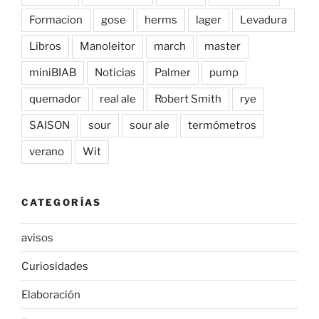
Formacion
gose
herms
lager
Levadura
Libros
Manoleitor
march
master
miniBIAB
Noticias
Palmer
pump
quemador
real ale
Robert Smith
rye
SAISON
sour
sour ale
termómetros
verano
Wit
CATEGORÍAS
avisos
Curiosidades
Elaboración