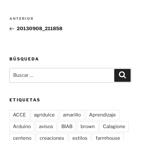
Navegación
Entrada
ANTERIOR
de
anterior:
20130908_211858
entradas
BÚSQUEDA
Buscar
Buscar
por:
ETIQUETAS
ACCE
agridulce
amarillo
Aprendizaje
Arduino
avisos
BIAB
brown
Calagione
centeno
creaciones
estilos
farmhouse