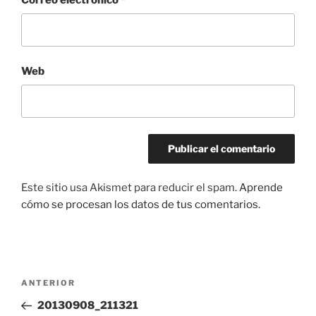
Web
Este sitio usa Akismet para reducir el spam.
Aprende
cómo se procesan los datos de tus comentarios.
Navegación
Entrada
ANTERIOR
de
anterior:
20130908_211321
entradas