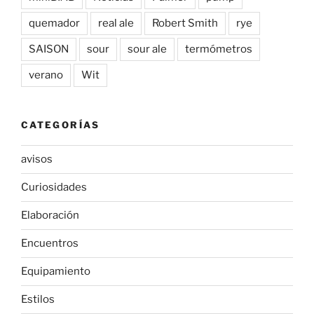
quemador
real ale
Robert Smith
rye
SAISON
sour
sour ale
termómetros
verano
Wit
CATEGORÍAS
avisos
Curiosidades
Elaboración
Encuentros
Equipamiento
Estilos