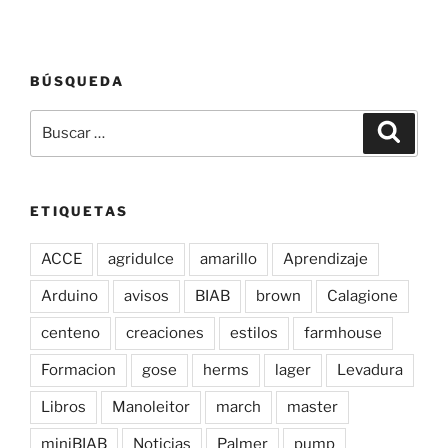
BÚSQUEDA
Buscar
Buscar
por:
ETIQUETAS
ACCE
agridulce
amarillo
Aprendizaje
Arduino
avisos
BIAB
brown
Calagione
centeno
creaciones
estilos
farmhouse
Formacion
gose
herms
lager
Levadura
Libros
Manoleitor
march
master
miniBIAB
Noticias
Palmer
pump