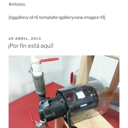
Antonio.
[nggallery id=6 template=galleryview images=0]
PUBLICADO
20 ABRIL, 2013
EL
¡Por fin está aquí!