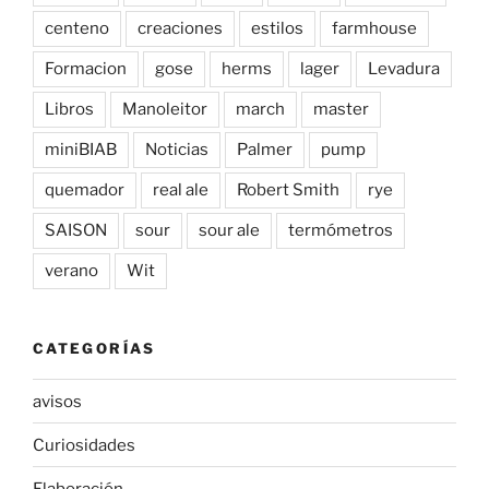
centeno
creaciones
estilos
farmhouse
Formacion
gose
herms
lager
Levadura
Libros
Manoleitor
march
master
miniBIAB
Noticias
Palmer
pump
quemador
real ale
Robert Smith
rye
SAISON
sour
sour ale
termómetros
verano
Wit
CATEGORÍAS
avisos
Curiosidades
Elaboración