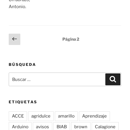
Antonio.
Paginación
Página
Página
2
anterior
de
entradas
BÚSQUEDA
Buscar
Buscar
por:
ETIQUETAS
ACCE
agridulce
amarillo
Aprendizaje
Arduino
avisos
BIAB
brown
Calagione