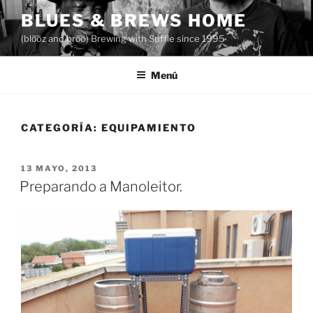
Saltar
BLUES & BREWS HOME
al
(blo͞oz and bro͞o) Brewing with Suffle since 1995
contenido
Menú
CATEGORÍA:
EQUIPAMIENTO
PUBLICADO
13 MAYO, 2013
EL
Preparando a Manoleitor.